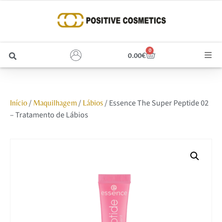
0
0.00
€
Cabelo
/
/
/ Essence The Super Peptide 02
Início
Maquilhagem
Lábios
Unhas
– Tratamento de Lábios
Homem
Rosto
Corpo e Estética
Maquilhagem