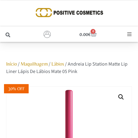
0
0.00
€
Cabelo
/
/
/ Andreia Lip Station Matte Lip
Início
Maquilhagem
Lábios
Unhas
Liner Lápis De Lábios Mate 05 Pink
Homem
30% OFF
Rosto
Corpo e Estética
Maquilhagem