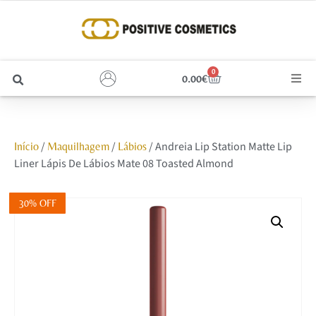
0
0.00
€
Cabelo
/
/
/ Andreia Lip Station Matte Lip
Início
Maquilhagem
Lábios
Unhas
Liner Lápis De Lábios Mate 08 Toasted Almond
Homem
30% OFF
Rosto
Corpo e Estética
Maquilhagem