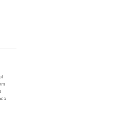
al
com
e
tado