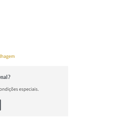
lhagem
onal?
condições especiais.