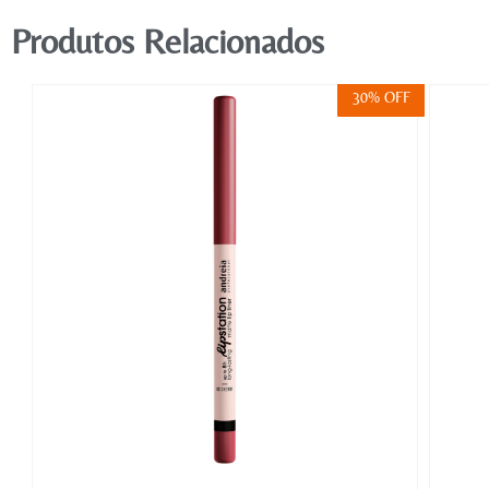
Produtos Relacionados
FF
30% OFF