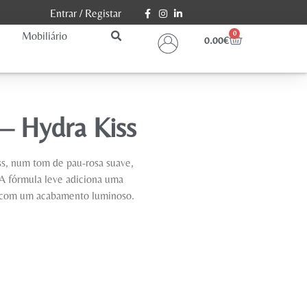
Entrar
/
Registar
Mobiliário
0
0.00
€
 – Hydra Kiss
ss, num tom de pau-rosa suave,
. A fórmula leve adiciona uma
os com um acabamento luminoso.