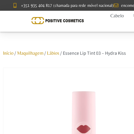
+351 935 404 817 (chamada para rede móvel nacional)
encome
Cabelo
/
/
/ Essence Lip Tint 03 – Hydra Kiss
Início
Maquilhagem
Lábios