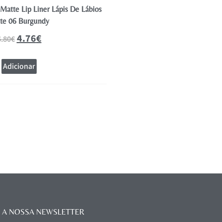
 Matte Lip Liner Lápis De Lábios
Andreia Lip Station Matte Lip Li
te 06 Burgundy
Mate 05 Pink
4.76
€
4.76
€
6.80
€
6.80
€
Adicionar
Adicionar
 A NOSSA NEWSLETTER