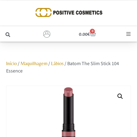
0
0.00
€
Cabelo
/
/
/ Batom The Slim Stick 104
Início
Maquilhagem
Lábios
Unhas
Essence
Homem
Rosto
Corpo e Estética
Maquilhagem