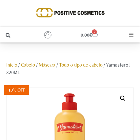
0
0.00
€
Cabelo
/
/
/
/ Yamasterol
Início
Cabelo
Máscara
Todo o tipo de cabelo
Unhas
320ML
Homem
10% OFF
Rosto
Corpo e Estética
Maquilhagem