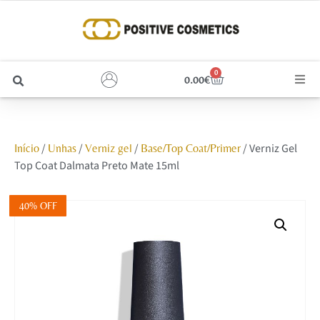
0
0.00
€
Cabelo
/
/
/
/ Verniz Gel
Início
Unhas
Verniz gel
Base/Top Coat/Primer
Unhas
Top Coat Dalmata Preto Mate 15ml
Homem
40% OFF
Rosto
Corpo e Estética
Maquilhagem