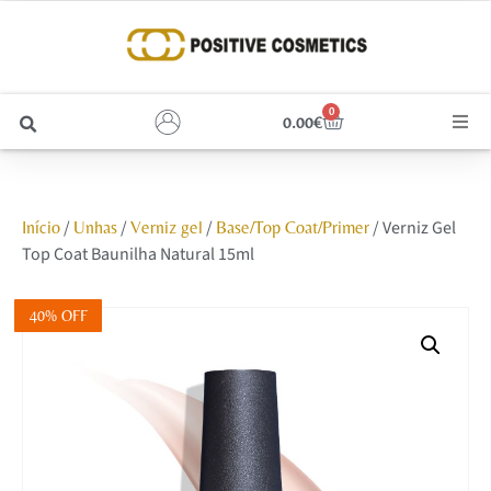
0
0.00
€
Cabelo
/
/
/
/ Verniz Gel
Início
Unhas
Verniz gel
Base/Top Coat/Primer
Unhas
Top Coat Baunilha Natural 15ml
Homem
40% OFF
Rosto
Corpo e Estética
Maquilhagem