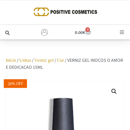
0
0.00
€
Cabelo
/
/
/
/ VERNIZ GEL INOCOS O AMOR
Início
Unhas
Verniz gel
Cor
Unhas
E DEDICACAO 15ML
Homem
30% OFF
Rosto
Corpo e Estética
Maquilhagem