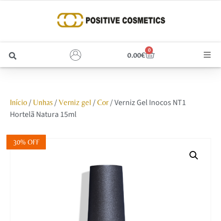
0
0.00
€
Cabelo
/
/
/
/ Verniz Gel Inocos NT1
Início
Unhas
Verniz gel
Cor
Unhas
Hortelã Natura 15ml
Homem
30% OFF
Rosto
Corpo e Estética
Maquilhagem