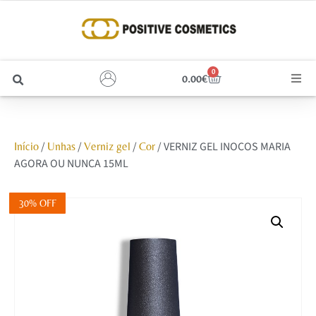
0
0.00
€
Cabelo
/
/
/
/ VERNIZ GEL INOCOS MARIA
Início
Unhas
Verniz gel
Cor
Unhas
AGORA OU NUNCA 15ML
Homem
30% OFF
Rosto
Corpo e Estética
Maquilhagem