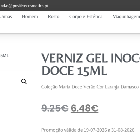
ndas@positivecosmetics.pt
Unhas
Homem
Rosto
Corpo e Estética
Maquilhagem
VERNIZ GEL INO
15ML
DOCE 15ML
Coleção Maria Doce Verão Cor Laranja Damasco
9.25
€
6.48
€
Promoção válida de 19-07-2026 a 31-08-2026