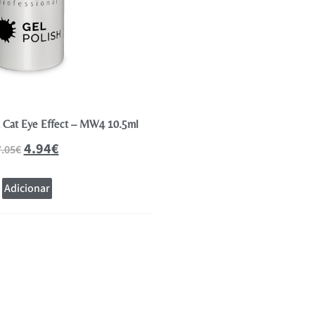
a Cat Eye Effect – MW4 10.5ml
Andreia Verniz Gel Polish Coleção
10.5ml
4.94
€
7.05
€
4.94
€
7.05
€
Adicionar
Adicionar