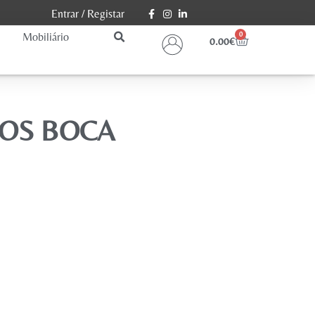
Entrar
/
Registar
Mobiliário
0
0.00
€
COS BOCA