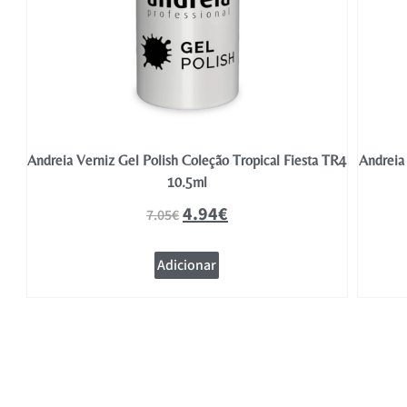
TR5
Andreia Verniz Gel Polish Coleção Tropical Fiesta TR4
Andreia 
10.5ml
4.94
€
7.05
€
Adicionar