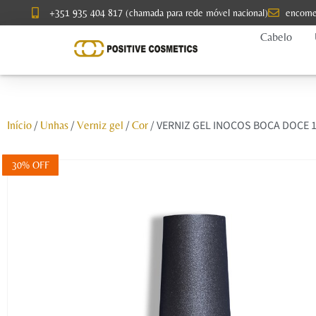
+351 935 404 817 (chamada para rede móvel nacional)
encome
Cabelo
/
/
/
/ VERNIZ GEL INOCOS BOCA DOCE 
Início
Unhas
Verniz gel
Cor
30% OFF