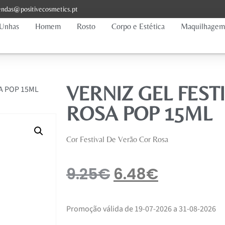
ndas@positivecosmetics.pt
Unhas
Homem
Rosto
Corpo e Estética
Maquilhagem
VERNIZ GEL FEST
SA POP 15ML
ROSA POP 15ML
Cor Festival De Verão Cor Rosa
9.25
€
6.48
€
Promoção válida de 19-07-2026 a 31-08-2026