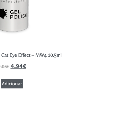
a Cat Eye Effect – MW4 10.5ml
Andreia Verniz Gel Polish Coleção
10.5ml
4.94
€
7.05
€
4.94
€
7.05
€
Adicionar
Adicionar