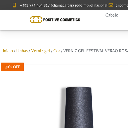
+351 935 404 817 (chamada para rede móvel nacional)
encome
Cabelo
/
/
/
/ VERNIZ GEL FESTIVAL VERAO RO
Início
Unhas
Verniz gel
Cor
30% OFF