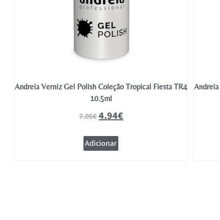
TR5
Andreia Verniz Gel Polish Coleção Tropical Fiesta TR4
Andreia 
10.5ml
4.94
€
7.05
€
Adicionar