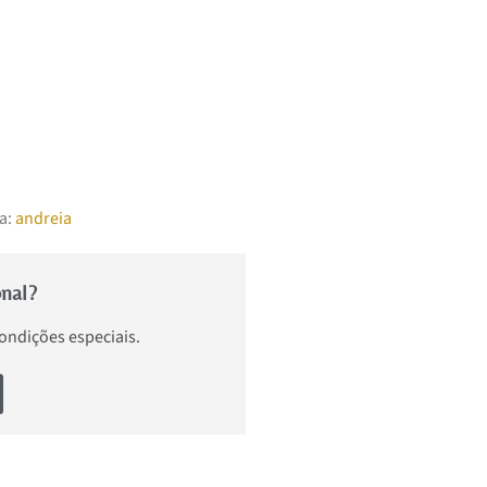
a:
andreia
onal?
condições especiais.