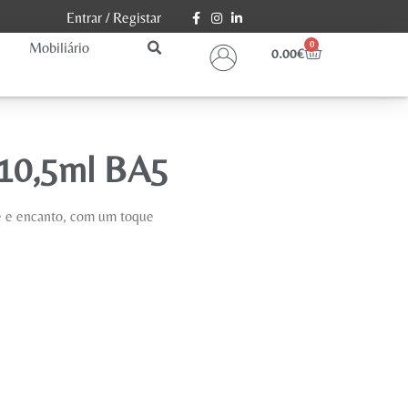
Entrar
/
Registar
Mobiliário
0
0.00
€
 10,5ml BA5
ade e encanto, com um toque