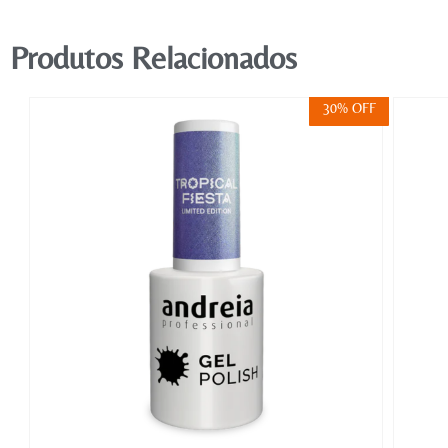
Produtos Relacionados
FF
30% OFF