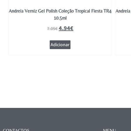
TR5
Andreia Verniz Gel Polish Coleção Tropical Fiesta TR4
Andreia 
10.5ml
4.94
€
7.05
€
Adicionar
CONTACTOS
MENU