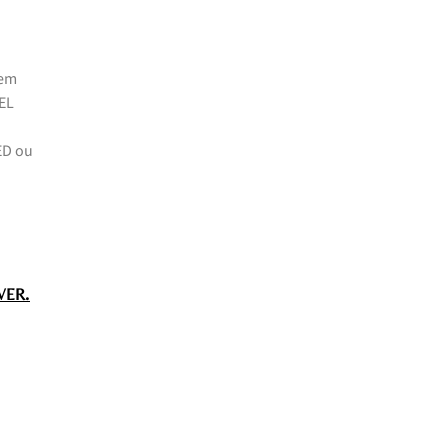
 em
GEL
ED ou
.
VER