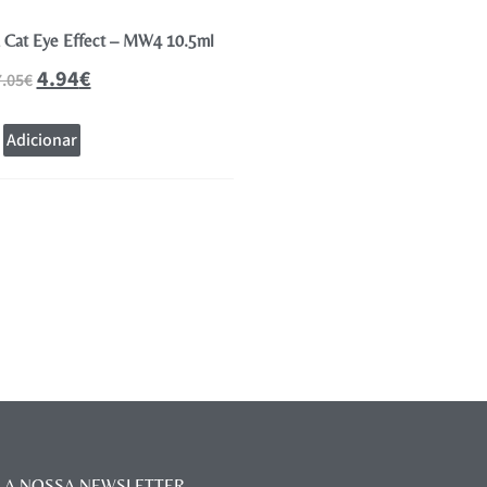
a Cat Eye Effect – MW4 10.5ml
Andreia Verniz Gel Polish Coleção
10.5ml
4.94
€
7.05
€
4.94
€
7.05
€
Adicionar
Adicionar
 A NOSSA NEWSLETTER