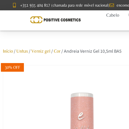
+351 935 404 817 (chamada para rede móvel nacional)
encome
Cabelo
/
/
/
/ Andreia Verniz Gel 10,5ml BA5
Início
Unhas
Verniz gel
Cor
30% OFF