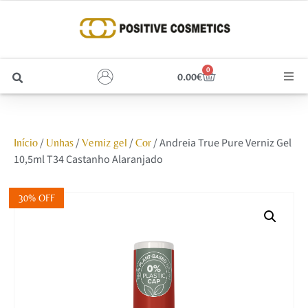
0
0.00
€
Cabelo
/
/
/
/ Andreia True Pure Verniz Gel
Início
Unhas
Verniz gel
Cor
Unhas
10,5ml T34 Castanho Alaranjado
Homem
30% OFF
Rosto
Corpo e Estética
Maquilhagem