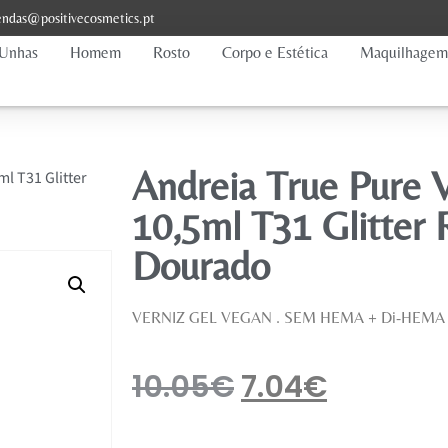
ndas@positivecosmetics.pt
Unhas
Homem
Rosto
Corpo e Estética
Maquilhagem
Andreia True Pure 
ml T31 Glitter
10,5ml T31 Glitter 
Dourado
VERNIZ GEL VEGAN . SEM HEMA + Di-HEM
10.05
€
7.04
€