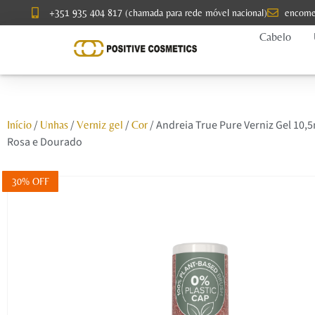
+351 935 404 817 (chamada para rede móvel nacional)
encome
Cabelo
/
/
/
/ Andreia True Pure Verniz Gel 10,5
Início
Unhas
Verniz gel
Cor
Rosa e Dourado
30% OFF