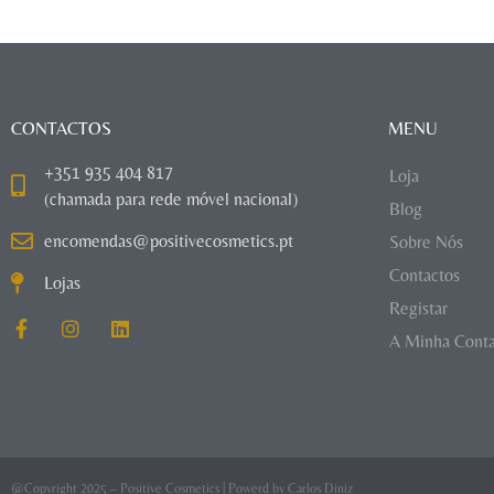
CONTACTOS
MENU
+351 935 404 817
Loja
(chamada para rede móvel nacional)
Blog
encomendas@positivecosmetics.pt
Sobre Nós
Contactos
Lojas
Registar
A Minha Cont
@Copyright 2025 – Positive Cosmetics | Powerd by
Carlos Diniz