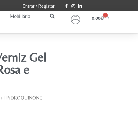
Entrar
/
Registar
Mobiliário
0
0.00
€
Verniz Gel
Rosa e
A + HYDROQUINONE