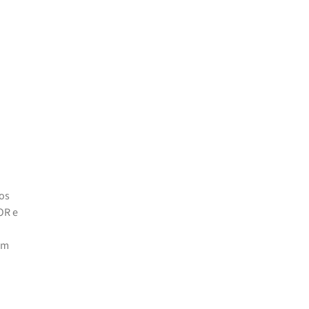
os
OR e
em