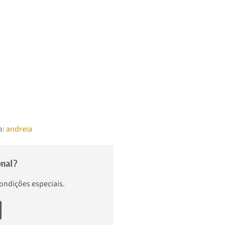
a:
andreia
onal?
condições especiais.