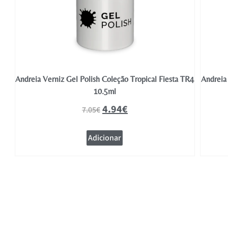
TR5
Andreia Verniz Gel Polish Coleção Tropical Fiesta TR4
Andreia 
10.5ml
4.94
€
7.05
€
Adicionar