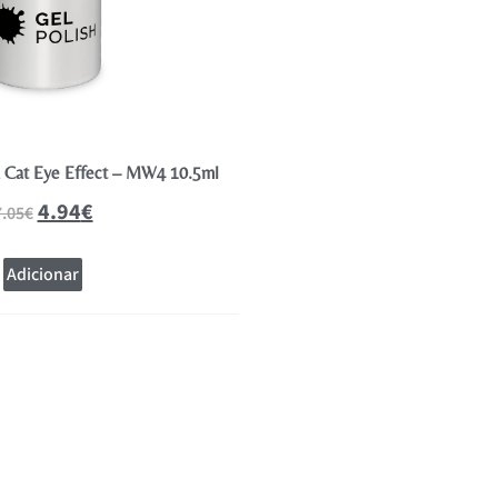
a Cat Eye Effect – MW4 10.5ml
Andreia Verniz Gel Polish Coleção
10.5ml
4.94
€
7.05
€
4.94
€
7.05
€
Adicionar
Adicionar