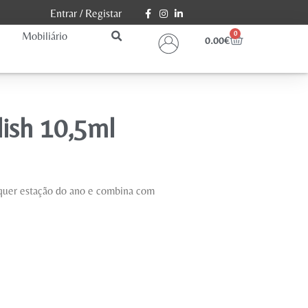
Entrar
/
Registar
Mobiliário
0
0.00
€
lish 10,5ml
alquer estação do ano e combina com