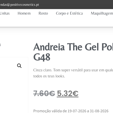
ndas@positivecosmetics.pt
Unhas
Homem
Rosto
Corpo e Estética
Maquilhagem
Andreia The Gel Po
8
G48
Cinza claro. Tom super versátil para usar em qu
todos os teus looks.
7.60
€
5.32
€
Promoção válida de 19-07-2026 a 31-08-2026