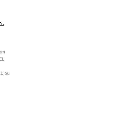
.
N
 em
GEL
ED ou