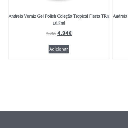
TR5
Andreia Verniz Gel Polish Coleção Tropical Fiesta TR4
Andreia 
10.5ml
4.94
€
7.05
€
Adicionar