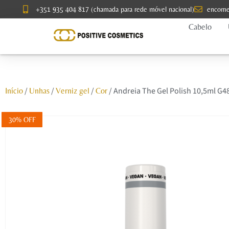
+351 935 404 817 (chamada para rede móvel nacional)
encome
Cabelo
/
/
/
/ Andreia The Gel Polish 10,5ml G4
Início
Unhas
Verniz gel
Cor
30% OFF