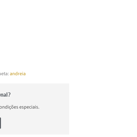
ueta:
andreia
onal?
condições especiais.