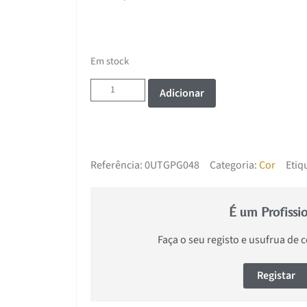
Em stock
Adicionar
Referência:
0UTGPG048
Categoria:
Cor
Etiq
É um Profissi
Faça o seu registo e usufrua de 
Registar