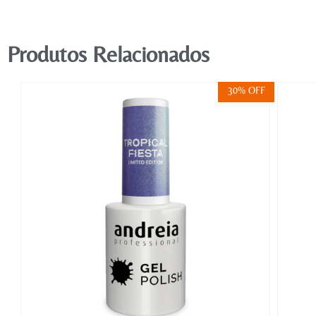
Produtos Relacionados
FF
30% OFF