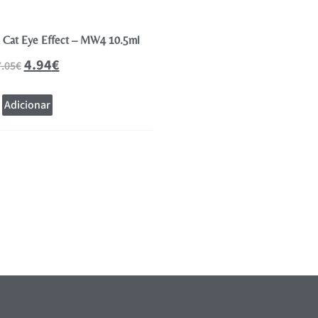
a Cat Eye Effect – MW4 10.5ml
Andreia Verniz Gel Polish Coleção
10.5ml
4.94
€
7.05
€
4.94
€
7.05
€
Adicionar
Adicionar