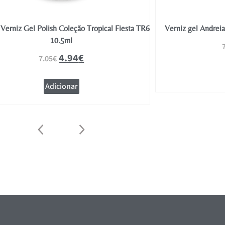
Verniz Gel Polish Coleção Tropical Fiesta TR6
Verniz gel Andrei
10.5ml
4.94
€
7.05
€
Adicionar