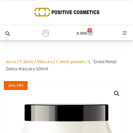
0
0.00
€
Cabelo
/
/
/
/ L´Oréal Metal
Início
Cabelo
Máscara
Cabelo pintado
Unhas
Detox Máscara 500ml
Homem
20% OFF
Rosto
Corpo e Estética
Maquilhagem