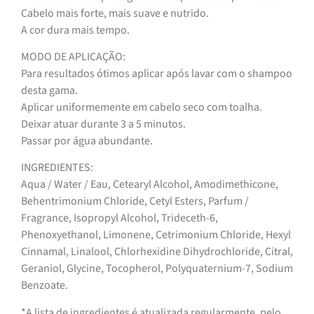
Cabelo mais forte, mais suave e nutrido.
A cor dura mais tempo.
MODO DE APLICAÇÃO:
Para resultados ótimos aplicar após lavar com o shampoo
desta gama.
Aplicar uniformemente em cabelo seco com toalha.
Deixar atuar durante 3 a 5 minutos.
Passar por água abundante.
INGREDIENTES:
Aqua / Water / Eau, Cetearyl Alcohol, Amodimethicone,
Behentrimonium Chloride, Cetyl Esters, Parfum /
Fragrance, Isopropyl Alcohol, Trideceth-6,
Phenoxyethanol, Limonene, Cetrimonium Chloride, Hexyl
Cinnamal, Linalool, Chlorhexidine Dihydrochloride, Citral,
Geraniol, Glycine, Tocopherol, Polyquaternium-7, Sodium
Benzoate.
*A lista de ingredientes é atualizada regularmente, pelo