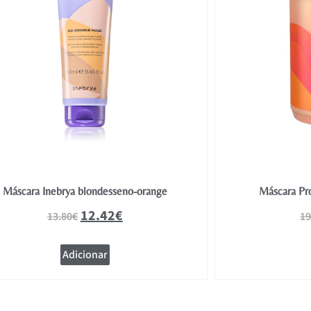
Máscara Inebrya blondesseno-orange
Máscara Pr
12.42
€
13.80
€
19
Adicionar