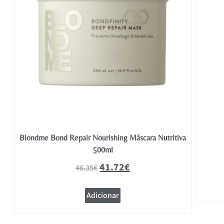
y
Blondme Bond Repair Nourishing Máscara Nutritiva
500ml
41.72
€
46.35
€
Adicionar