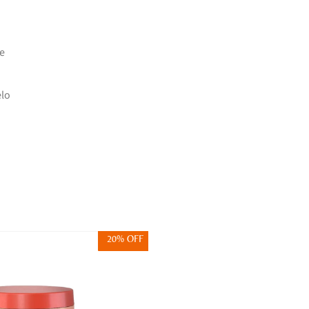
e
elo
20% OFF