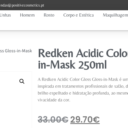
ndas@positivecosmetics.pt
Unhas
Homem
Rosto
Corpo e Estética
Maquilhagem
Redken Acidic Color
oss Gloss-in-Mask
in-Mask 250ml
A Redken Acidic Color Gloss Gloss-in-Mask é uma
inspirada em tratamentos profissionais de salão, 
brilho espelhado e hidratação profunda, ao mesm
vivacidade da cor.
33.00
€
29.70
€