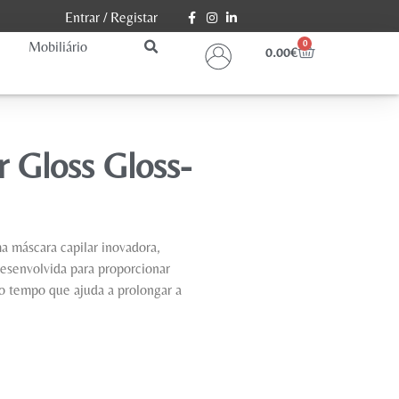
Entrar
/
Registar
Mobiliário
0
0.00
€
 Gloss Gloss-
 máscara capilar inovadora,
desenvolvida para proporcionar
o tempo que ajuda a prolongar a