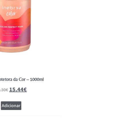
otetora da Cor – 1000ml
Schwarzkopf Bonacure Color Fr
200ml
15.44
€
.30
€
19.44
21.60
€
Adicionar
Adicionar