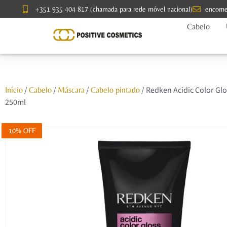
+351 935 404 817 (chamada para rede móvel nacional)
encome
Cabelo
/
/
/
/ Redken Acidic Color Gl
Início
Cabelo
Máscara
Cabelo pintado
250ml
10% OFF