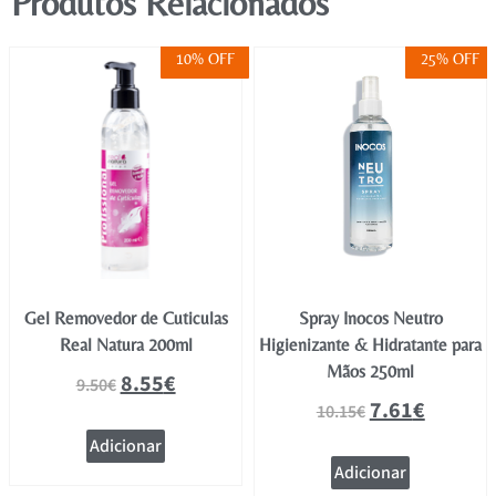
Produtos Relacionados
10% OFF
25% OFF
Gel Removedor de Cuticulas
Spray Inocos Neutro
Real Natura 200ml
Higienizante & Hidratante para
Mãos 250ml
8.55
€
9.50
€
7.61
€
10.15
€
Adicionar
Adicionar