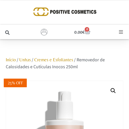
0
0.00
€
Cabelo
/
/
/ Removedor de
Início
Unhas
Cremes e Esfoliantes
Unhas
Calosidades e Cutículas Inocos 250ml
Homem
25% OFF
Rosto
Corpo e Estética
Maquilhagem