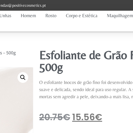
ndas@positivecosmetics.pt
Unhas
Homem
Rosto
Corpo e Estética
Maquilhagem
Esfoliante de Grão 
s – 500g
500g
O esfoliante Inocos de grão fino foi desenvolvid
suave e delicada, sendo ideal para uso regular. A 
mortas sem agredir a pele, deixando-a mais lisa,
20.75
€
15.56
€