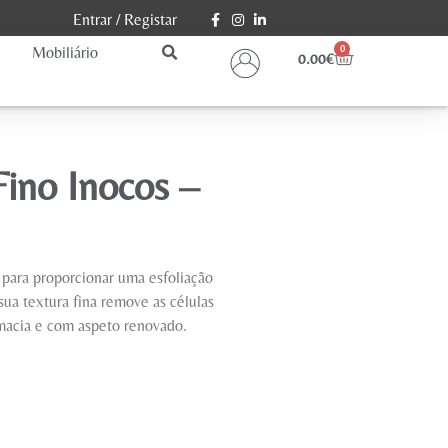
Entrar
/
Registar
Mobiliário
0
0.00
€
Fino Inocos –
o para proporcionar uma esfoliação
sua textura fina remove as células
 macia e com aspeto renovado.