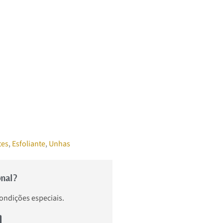
tes
,
Esfoliante
,
Unhas
onal?
condições especiais.