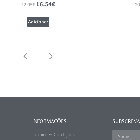
16.54
€
22.05
€
20
Adicionar
INFORMAÇÕES
SUBSCREVA
Termos & Condições