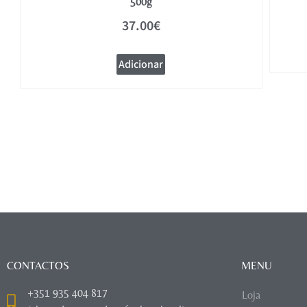
500g
37.00
€
Adicionar
CONTACTOS
MENU
+351 935 404 817
Loja