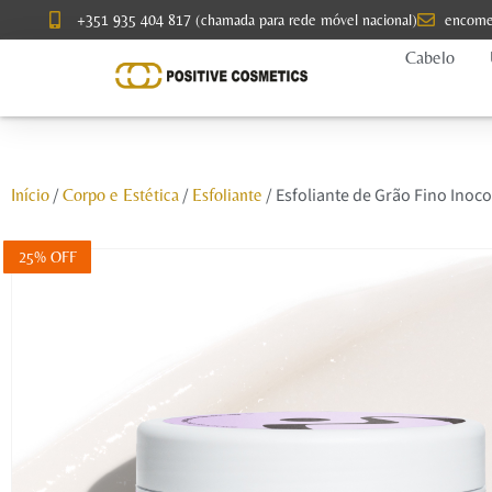
+351 935 404 817 (chamada para rede móvel nacional)
encome
Cabelo
/
/
/ Esfoliante de Grão Fino Inoco
Início
Corpo e Estética
Esfoliante
25% OFF