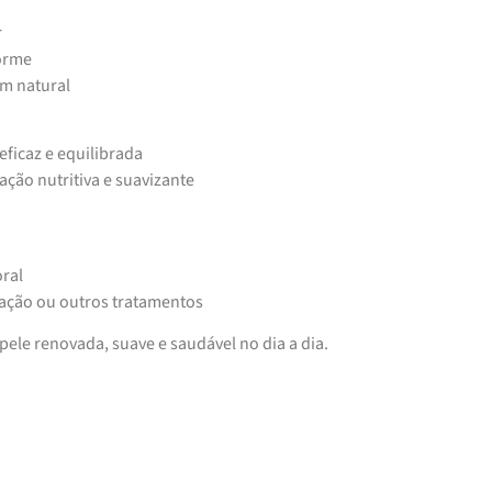
r
forme
em natural
ficaz e equilibrada
ação nutritiva e suavizante
oral
tação ou outros tratamentos
ele renovada, suave e saudável no dia a dia.