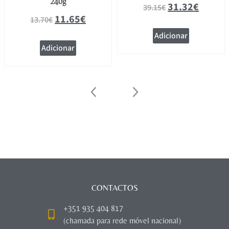
240g
31.32
€
39.15
€
11.65
€
13.70
€
Adicionar
Adicionar
CONTACTOS
+351 935 404 817
(chamada para rede móvel nacional)