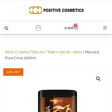
0
0.00
€
Cabelo
/
/
/
/ Máscara
Início
Cabelo
Máscara
Todo o tipo de cabelo
Unhas
Pure Crina 1000ml
Homem
10% OFF
Rosto
Corpo e Estética
Maquilhagem