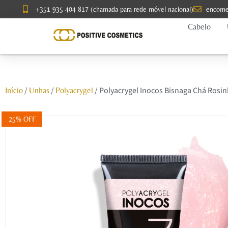
+351 935 404 817 (chamada para rede móvel nacional)
encome
Cabelo
/
/
/ Polyacrygel Inocos Bisnaga Chá Rosin
Início
Unhas
Polyacrygel
25% OFF