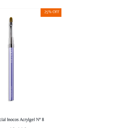
25% OFF
cial Inocos Acrylgel Nº 8
Polyacrygel Inocos Bisnaga