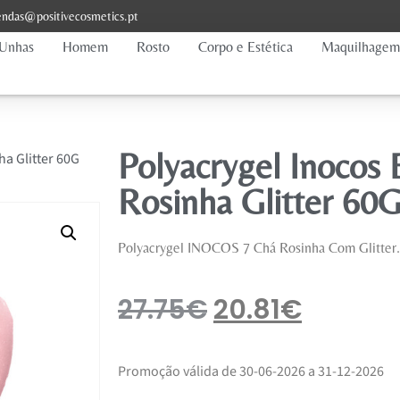
ndas@positivecosmetics.pt
Unhas
Homem
Rosto
Corpo e Estética
Maquilhagem
Polyacrygel Inocos
ha Glitter 60G
Rosinha Glitter 60
Polyacrygel INOCOS 7 Chá Rosinha Com Glitter.
27.75
€
20.81
€
Promoção válida de 30-06-2026 a 31-12-2026