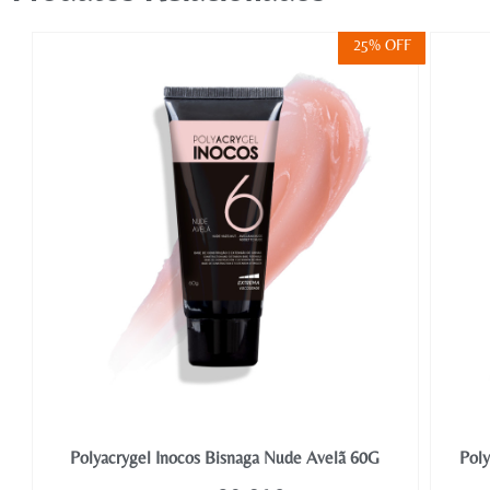
FF
25% OFF
Polyacrygel Inocos Bisnaga Nude Avelã 60G
Poly