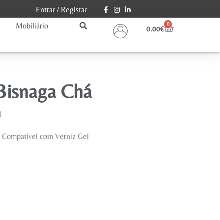
Entrar
/
Registar
Mobiliário
0
0.00
€
 Bisnaga Chá
G
 Compatível com Verniz Gel