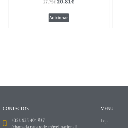
20.81
€
27.75
€
Adicionar
CONTACTOS
MENU
+351 935 404 817
Loja
(chamada para rede móvel nacional)