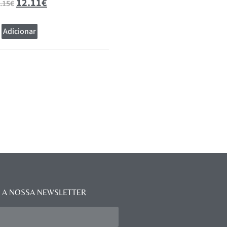
12.11
€
20.81
.15
€
27.75
€
Adicionar
Adicionar
 A NOSSA NEWSLETTER