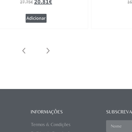
20.81
€
27.75
€
16
Adicionar
INFORMAÇÕES
SUBSCREVA
Termos & Condições