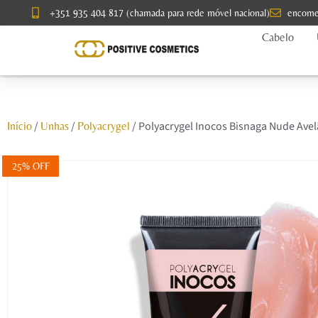
+351 935 404 817 (chamada para rede móvel nacional)
encome
Cabelo
/
/
/ Polyacrygel Inocos Bisnaga Nude Ave
Início
Unhas
Polyacrygel
25% OFF