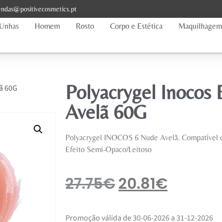
ndas@positivecosmetics.pt
Unhas
Homem
Rosto
Corpo e Estética
Maquilhagem
Polyacrygel Inocos
lã 60G
Avelã 60G
Polyacrygel INOCOS 6 Nude Avelã. Compatível 
Efeito Semi-Opaco/Leitoso
27.75
€
20.81
€
Promoção válida de 30-06-2026 a 31-12-2026