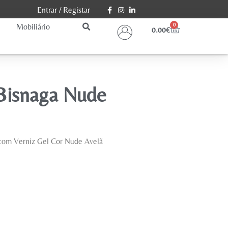
Entrar
/
Registar
Mobiliário
0
0.00
€
 Bisnaga Nude
com Verniz Gel Cor Nude Avelã