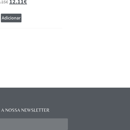
12.11
€
20.81
.15
€
27.75
€
Adicionar
Adicionar
 A NOSSA NEWSLETTER