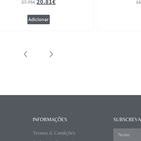
20.81
€
27.75
€
16
Adicionar
INFORMAÇÕES
SUBSCREVA
Termos & Condições