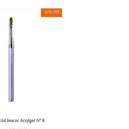
25% OFF
cial Inocos Acrylgel Nº 8
Polyacrygel Inocos Bisnaga