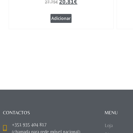
20.81
€
27.75
€
Adicionar
CONTACTOS
MENU
+351 935 404 817
Loja
(chamada para rede móvel nacional)