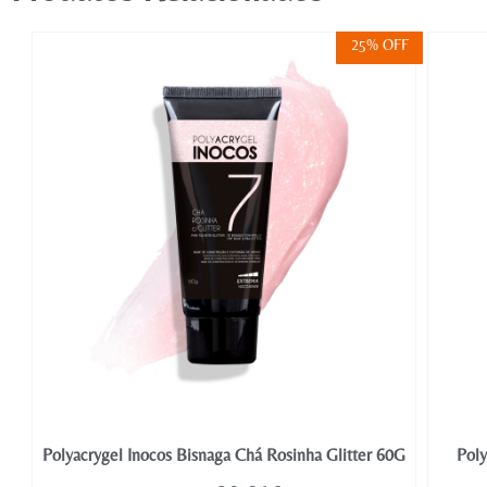
FF
25% OFF
Polyacrygel Inocos Bisnaga Chá Rosinha Glitter 60G
Poly