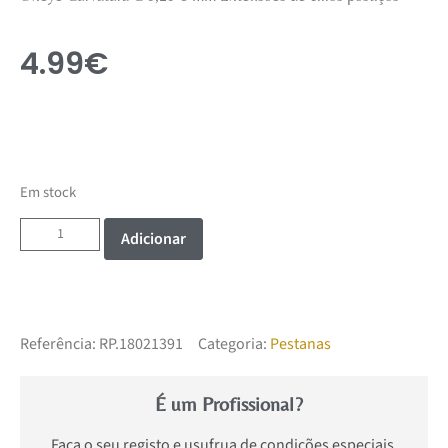
4.99
€
Em stock
Adicionar
Referência:
RP.18021391
Categoria:
Pestanas
É um Profissional?
Faça o seu registo e usufrua de condições especiais.