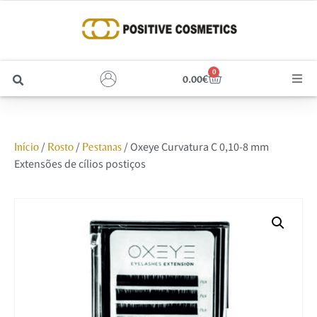
0
0.00
€
Cabelo
/
/
/ Oxeye Curvatura C 0,10-8 mm
Início
Rosto
Pestanas
Unhas
Extensões de cílios postiços
Homem
Rosto
Corpo e Estética
Maquilhagem