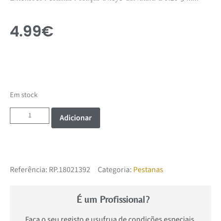
4.99
€
Em stock
Adicionar
Referência:
RP.18021392
Categoria:
Pestanas
É um Profissional?
Faça o seu registo e usufrua de condições especiais.