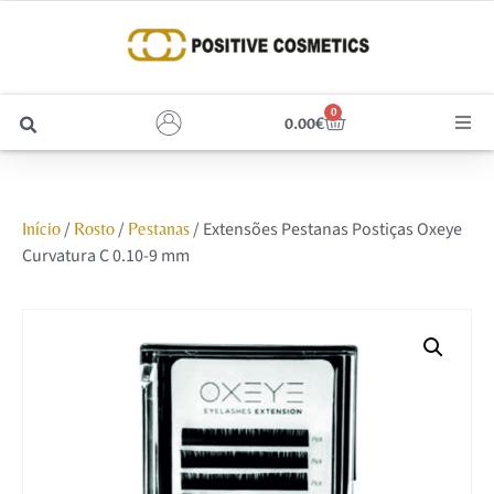
0
0.00
€
Cabelo
/
/
/ Extensões Pestanas Postiças Oxeye
Início
Rosto
Pestanas
Unhas
Curvatura C 0.10-9 mm
Homem
Rosto
Corpo e Estética
Maquilhagem