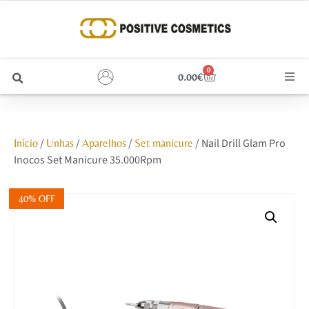
0
0.00
€
Cabelo
/
/
/
/ Nail Drill Glam Pro
Início
Unhas
Aparelhos
Set manicure
Unhas
Inocos Set Manicure 35.000Rpm
Homem
40% OFF
Rosto
Corpo e Estética
Maquilhagem