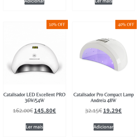
Adicionar
Ler mais
10% OFF
40% OFF
Catalisador LED Excellent PRO
Catalisador Pro Compact Lamp
36W/54W
Andreia 48W
145.80
€
19.29
€
162.00
€
32.15
€
Ler mais
Adicionar