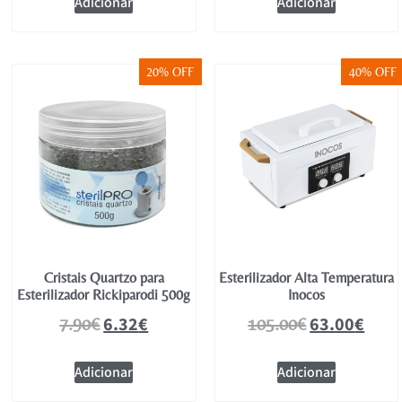
Adicionar
Adicionar
20% OFF
40% OFF
Cristais Quartzo para
Esterilizador Alta Temperatura
Esterilizador Rickiparodi 500g
Inocos
6.32
€
63.00
€
7.90
€
105.00
€
Adicionar
Adicionar