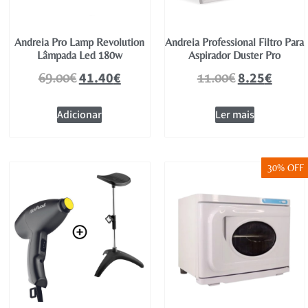
Andreia Pro Lamp Revolution
Andreia Professional Filtro Para
Lâmpada Led 180w
Aspirador Duster Pro
41.40
€
8.25
€
69.00
€
11.00
€
Adicionar
Ler mais
30% OFF