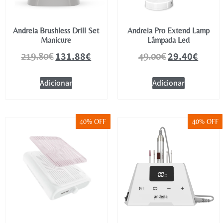
Andreia Brushless Drill Set
Andreia Pro Extend Lamp
Manicure
Lâmpada Led
131.88
€
29.40
€
219.80
€
49.00
€
Adicionar
Adicionar
40% OFF
40% OFF