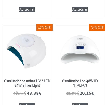
Adicionar
Adicionar
10% OFF
35% OFF
Catalisador de unhas UV / LED
Catalisador Led 48W ID
65W Silver Light
´ITALIAN
43.88
€
20.15
€
48.75
€
31.00
€