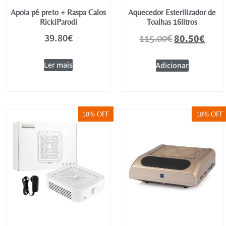
Apoia pé preto + Raspa Calos
Aquecedor Esterilizador de
RickiParodi
Toalhas 16litros
39.80
€
80.50
€
115.00
€
Ler mais
Adicionar
10% OFF
10% OFF