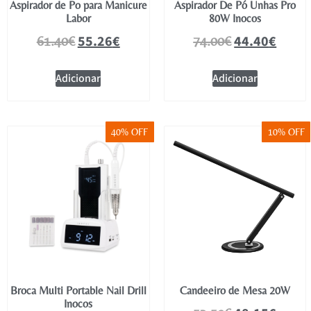
Aspirador de Po para Manicure
Aspirador De Pó Unhas Pro
Labor
80W Inocos
55.26
€
44.40
€
61.40
€
74.00
€
Adicionar
Adicionar
40% OFF
10% OFF
Broca Multi Portable Nail Drill
Candeeiro de Mesa 20W
Inocos