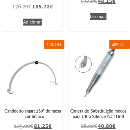
48.15
€
53.50
€
105.72
€
176.20
€
Ler mais
Adicionar
35% OFF
40% OFF
Candeeiro smart 180º de mesa
Caneta de Substituição Inocos
– cor branco
para Ultra Silence Nail Drill
81.25
€
40.80
€
125.00
€
68.00
€