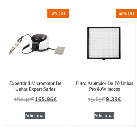
10% OFF
40% OFF
Expertdrill Micromotor De
Filtro Aspirador De Pó Unhas
Unhas Expert Series
Pro 80W Inocos
165.96
€
9.39
€
184.40
€
15.65
€
Adicionar
Adicionar