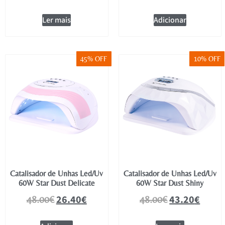
Ler mais
Adicionar
45% OFF
10% OFF
Catalisador de Unhas Led/Uv
Catalisador de Unhas Led/Uv
60W Star Dust Delicate
60W Star Dust Shiny
26.40
€
43.20
€
48.00
€
48.00
€