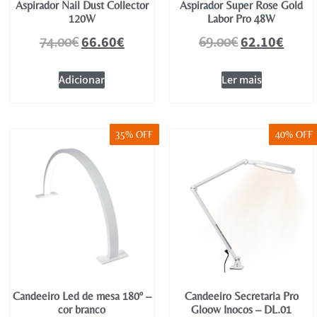
Aspirador Nail Dust Collector
Aspirador Super Rose Gold
120W
Labor Pro 48W
66.60
€
62.10
€
74.00
€
69.00
€
Adicionar
Ler mais
35% OFF
40% OFF
Candeeiro Led de mesa 180º –
Candeeiro Secretaria Pro
cor branco
Gloow Inocos – DL.01