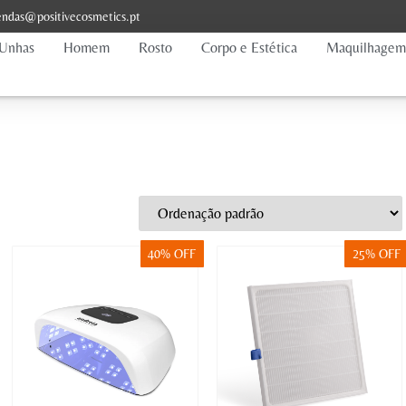
ndas@positivecosmetics.pt
Unhas
Homem
Rosto
Corpo e Estética
Maquilhagem
40% OFF
25% OFF