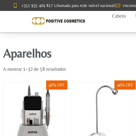
+351 935 404 817 (chamada para rede móvel nacional)
encome
Cabelo
Aparelhos
A mostrar 1–32 de 58 resultados
40% OFF
40% OFF