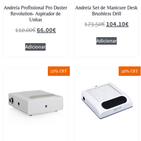
Andreia Profissional Pro Duster
Andreia Set de Manicure Desk
Revolution- Aspirador de
Brushless Drill
Unhas
104.10
€
173.50
€
66.00
€
110.00
€
Adicionar
Adicionar
10% OFF
40% OFF