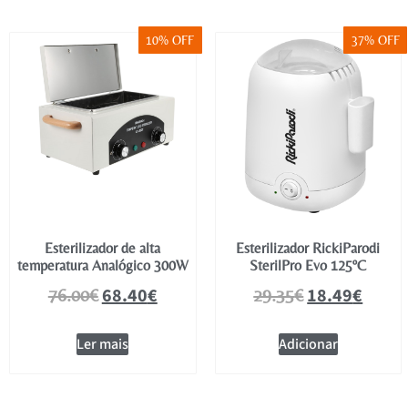
10% OFF
37% OFF
Esterilizador de alta
Esterilizador RickiParodi
temperatura Analógico 300W
SterilPro Evo 125ºC
68.40
€
18.49
€
76.00
€
29.35
€
Ler mais
Adicionar