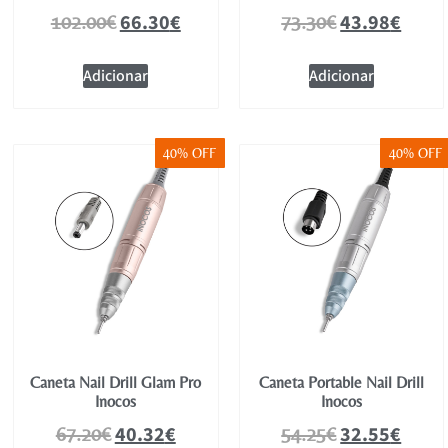
66.30
€
43.98
€
102.00
€
73.30
€
Adicionar
Adicionar
40% OFF
40% OFF
Caneta Nail Drill Glam Pro
Caneta Portable Nail Drill
Inocos
Inocos
40.32
€
32.55
€
67.20
€
54.25
€