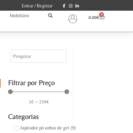
Entrar
/
Registar
Mobiliário
0
0.00
€
Filtrar por Preço
1
€
—
234
€
Categorias
(
9
)
Aspirador pó unhas de gel