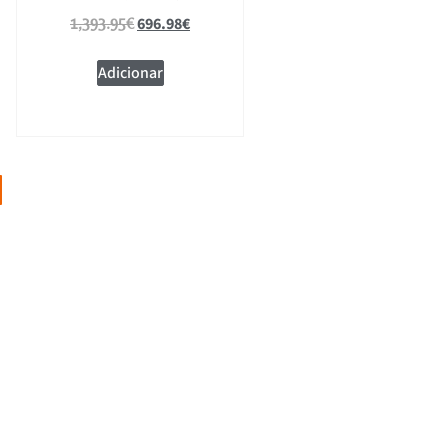
696.98
€
1,393.95
€
Adicionar