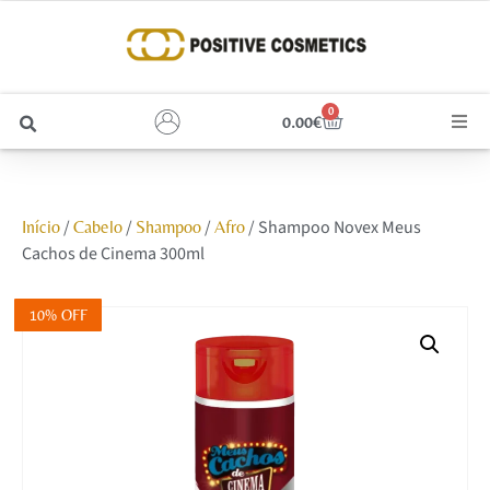
0
0.00
€
Cabelo
/
/
/
/ Shampoo Novex Meus
Início
Cabelo
Shampoo
Afro
Unhas
Cachos de Cinema 300ml
Homem
10% OFF
Rosto
Corpo e Estética
Maquilhagem