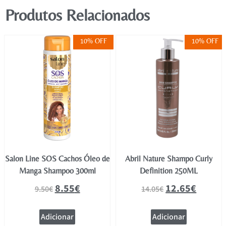
Produtos Relacionados
10% OFF
10% OFF
Salon Line SOS Cachos Óleo de
Abril Nature Shampo Curly
Manga Shampoo 300ml
Definition 250ML
8.55
€
12.65
€
9.50
€
14.05
€
Adicionar
Adicionar