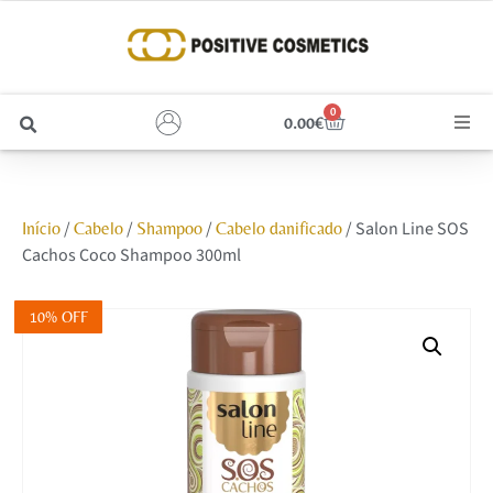
0
0.00
€
Cabelo
/
/
/
/ Salon Line SOS
Início
Cabelo
Shampoo
Cabelo danificado
Unhas
Cachos Coco Shampoo 300ml
Homem
10% OFF
Rosto
Corpo e Estética
Maquilhagem