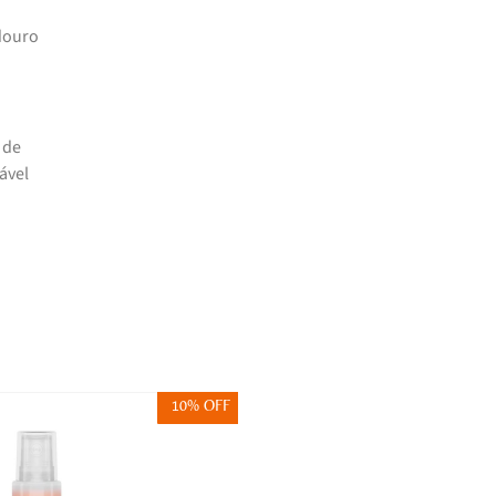
douro
 de
ável
10% OFF