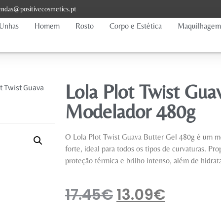
ndas@positivecosmetics.pt
Unhas
Homem
Rosto
Corpo e Estética
Maquilhagem
Lola Plot Twist Gua
ot Twist Guava
Modelador 480g
O Lola Plot Twist Guava Butter Gel 480g é um m
forte, ideal para todos os tipos de curvaturas. Pr
proteção térmica e brilho intenso, além de hidratar
17.45
€
13.09
€