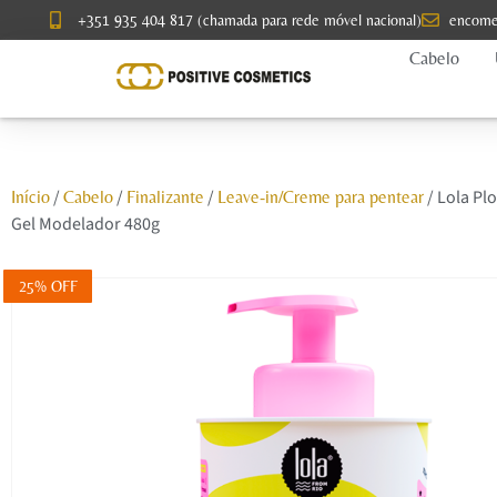
+351 935 404 817 (chamada para rede móvel nacional)
encome
Cabelo
/
/
/
/ Lola Pl
Início
Cabelo
Finalizante
Leave-in/Creme para pentear
Gel Modelador 480g
25% OFF