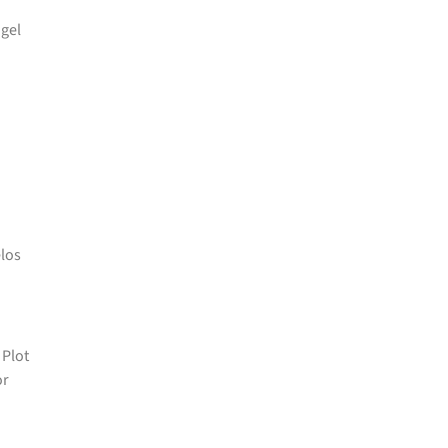
gel
los
 Plot
or