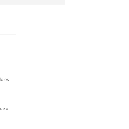
do os
que o