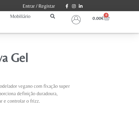
Entrar
/
Registar
Mobiliário
0
0.00
€
va Gel
odelador vegano com fixação super
oporciona definição duradoura,
 e controlar o frizz.