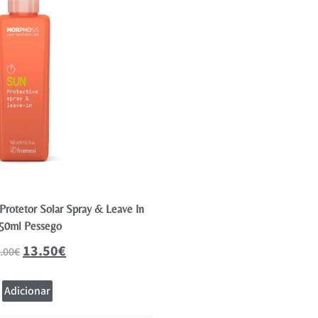
Protetor Solar Spray & Leave In
Sebastian Professional No Bre
50ml Pessego
29.02
41.45
€
13.50
€
.00
€
Adicionar
Adicionar