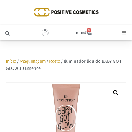
0
0.00
€
Cabelo
/
/
/ Iluminador líquido BABY GOT
Início
Maquilhagem
Rosto
Unhas
GLOW 10 Essence
Homem
Rosto
Corpo e Estética
Maquilhagem