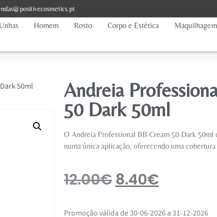
ndas@positivecosmetics.pt
Unhas
Homem
Rosto
Corpo e Estética
Maquilhagem
Andreia Profession
 Dark 50ml
50 Dark 50ml
O Andreia Professional BB Cream 50 Dark 50ml c
numa única aplicação, oferecendo uma cobertura 
12.00
€
8.40
€
Promoção válida de 30-06-2026 a 31-12-2026