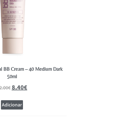
nal BB Cream – 40 Medium Dark
Andreia Glow Care Iluminador líq
50ml
Golden Shee
8.40
€
8.40
2.00
€
12.00
€
Adicionar
Adicionar