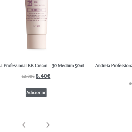
ia Professional BB Cream – 30 Medium 50ml
Andreia Professio
8.40
€
12.00
€
1
Adicionar