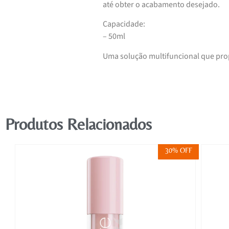
até obter o acabamento desejado.
Capacidade:
– 50ml
Uma solução multifuncional que prop
Produtos Relacionados
FF
30% OFF