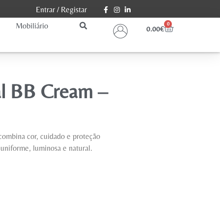
Entrar
/
Registar
Mobiliário
0
0.00
€
al BB Cream –
ombina cor, cuidado e proteção
uniforme, luminosa e natural.