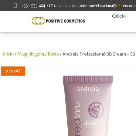
+351 935 404 817 (chamada para rede móvel nacional)
encome
Cabelo
/
/
/ Andreia Professional BB Cream – 50
Início
Maquilhagem
Rosto
30% OFF