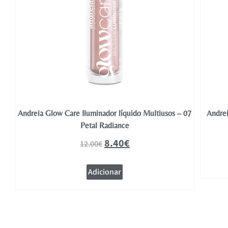
04
Andreia Glow Care Iluminador líquido Multiusos – 07
Andre
Petal Radiance
8.40
€
12.00
€
Adicionar