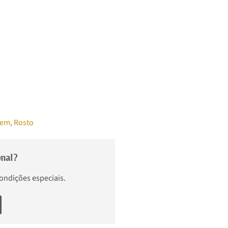
gem
,
Rosto
onal?
condições especiais.