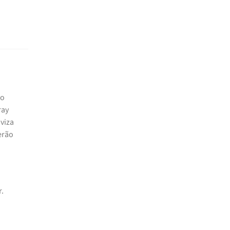
 o
ray
viza
erão
r.