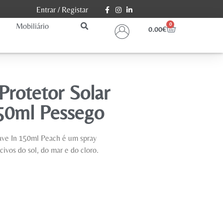
Entrar
/
Registar
Mobiliário
0
0.00
€
Protetor Solar
50ml Pessego
ave In 150ml Peach é um spray
civos do sol, do mar e do cloro.