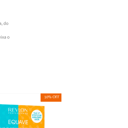
a, do
ixa o
10% OFF