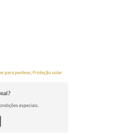
e para pentear
,
Proteção solar
onal?
condições especiais.