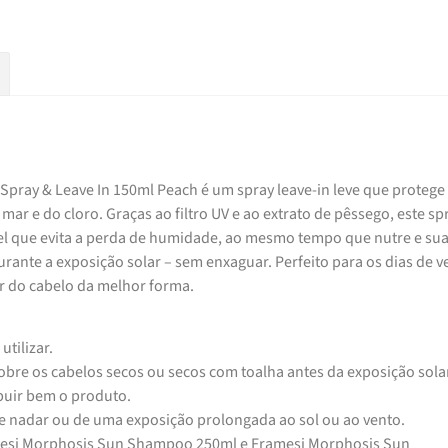
Spray & Leave In 150ml Peach é um spray leave-in leve que protege
 mar e do cloro. Graças ao filtro UV e ao extrato de pêssego, este sp
el que evita a perda de humidade, ao mesmo tempo que nutre e sua
 durante a exposição solar – sem enxaguar. Perfeito para os dias de v
r do cabelo da melhor forma.
utilizar.
obre os cabelos secos ou secos com toalha antes da exposição sola
ibuir bem o produto.
 de nadar ou de uma exposição prolongada ao sol ou ao vento.
amesi Morphosis Sun Shampoo 250ml e Framesi Morphosis Sun