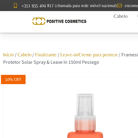
+351 935 404 817 (chamada para rede móvel nacional)
encome
Cabelo
/
/
/
/ Frames
Início
Cabelo
Finalizante
Leave-in/Creme para pentear
Protetor Solar Spray & Leave In 150ml Pessego
10% OFF