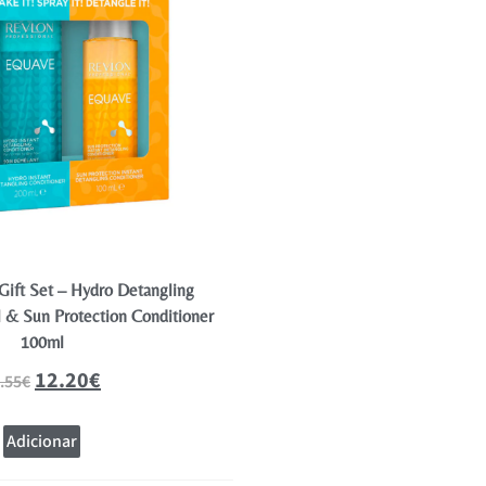
Gift Set – Hydro Detangling
Abril et Nature Multiprotetor 1 
 & Sun Protection Conditioner
Plex, para cabelos ting
100ml
21.78
24.20
€
12.20
€
.55
€
Adicionar
Adicionar