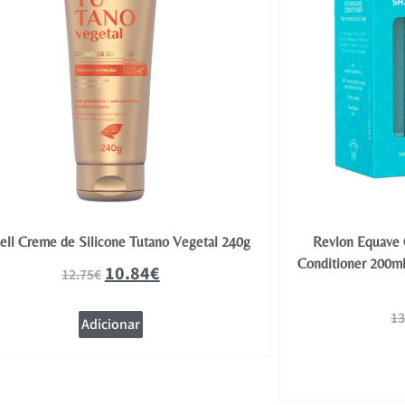
ell Creme de Silicone Tutano Vegetal 240g
Revlon Equave 
Conditioner 200ml
10.84
€
12.75
€
13
Adicionar