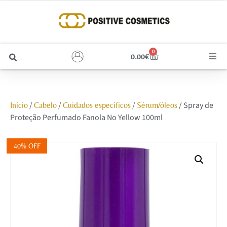
0
0.00
€
Cabelo
/
/
/
/ Spray de
Início
Cabelo
Cuidados específicos
Sérum/óleos
Unhas
Proteção Perfumado Fanola No Yellow 100ml
Homem
40% OFF
Rosto
Corpo e Estética
Maquilhagem