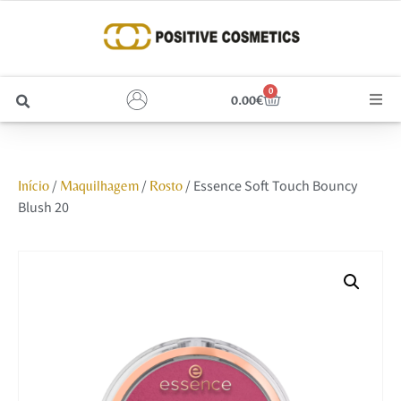
0
0.00
€
Cabelo
/
/
/ Essence Soft Touch Bouncy
Início
Maquilhagem
Rosto
Unhas
Blush 20
Homem
Rosto
Corpo e Estética
Maquilhagem