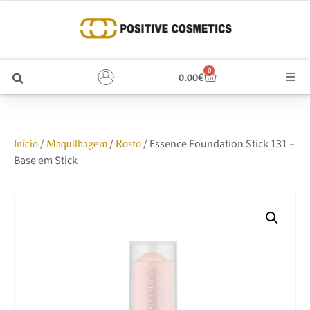
0
0.00
€
Cabelo
/
/
/ Essence Foundation Stick 131 –
Início
Maquilhagem
Rosto
Unhas
Base em Stick
Homem
Rosto
Corpo e Estética
Maquilhagem