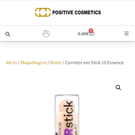
0
0.00
€
Cabelo
/
/
/ Corretor em Stick 10 Essence
Início
Maquilhagem
Rosto
Unhas
Homem
Rosto
Corpo e Estética
Maquilhagem