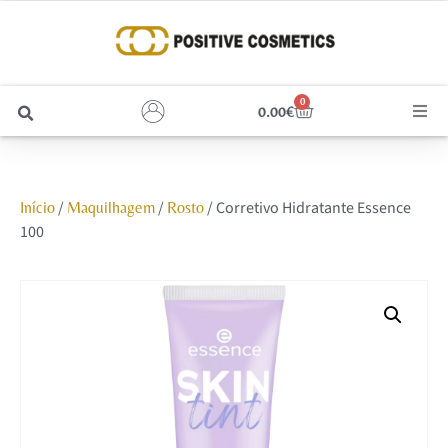
0
0.00
€
Cabelo
/
/
/ Corretivo Hidratante Essence
Início
Maquilhagem
Rosto
Unhas
100
Homem
Rosto
Corpo e Estética
Maquilhagem