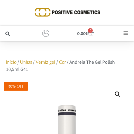
0
0.00
€
Cabelo
/
/
/
/ Andreia The Gel Polish
Início
Unhas
Verniz gel
Cor
Unhas
10,5ml G41
Homem
30% OFF
Rosto
Corpo e Estética
Maquilhagem