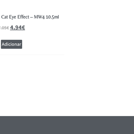
a Cat Eye Effect – MW4 10.5ml
Andreia Verniz Gel Polish Coleção
10.5ml
4.94
€
7.05
€
4.94
€
7.05
€
Adicionar
Adicionar