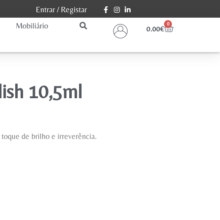
Entrar
/
Registar
Mobiliário
0
0.00
€
lish 10,5ml
oque de brilho e irreverência.