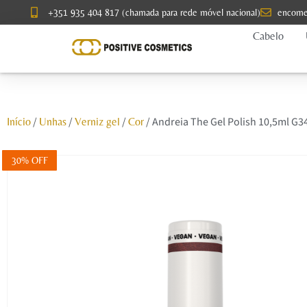
+351 935 404 817 (chamada para rede móvel nacional)
encome
Cabelo
/
/
/
/ Andreia The Gel Polish 10,5ml G3
Início
Unhas
Verniz gel
Cor
30% OFF