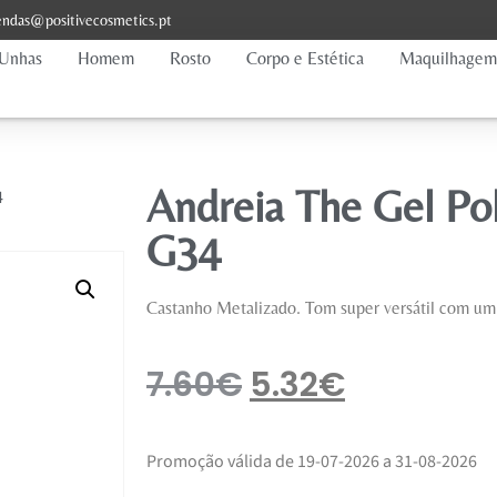
ndas@positivecosmetics.pt
Unhas
Homem
Rosto
Corpo e Estética
Maquilhagem
Andreia The Gel Po
4
G34
Castanho Metalizado. Tom super versátil com um t
7.60
€
5.32
€
Promoção válida de 19-07-2026 a 31-08-2026