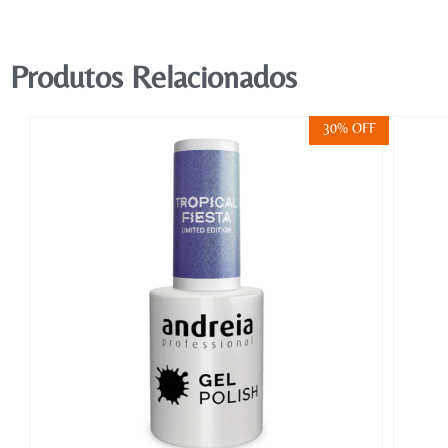
Produtos Relacionados
FF
30% OFF