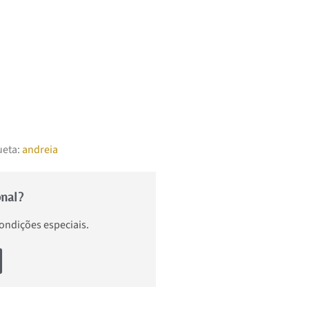
ueta:
andreia
onal?
condições especiais.