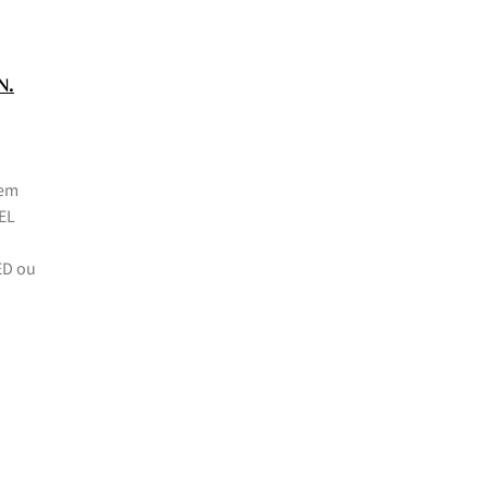
.
N
 em
GEL
ED ou