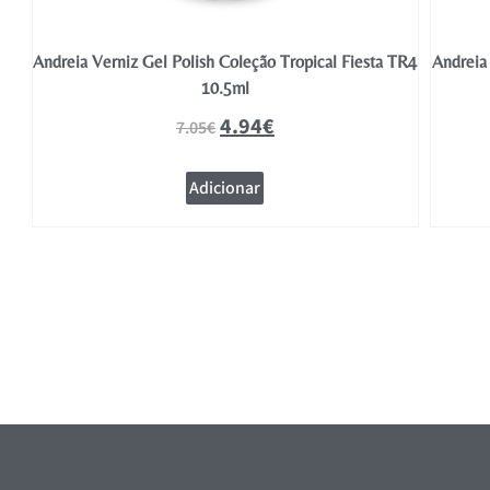
TR5
Andreia Verniz Gel Polish Coleção Tropical Fiesta TR4
Andreia 
10.5ml
4.94
€
7.05
€
Adicionar