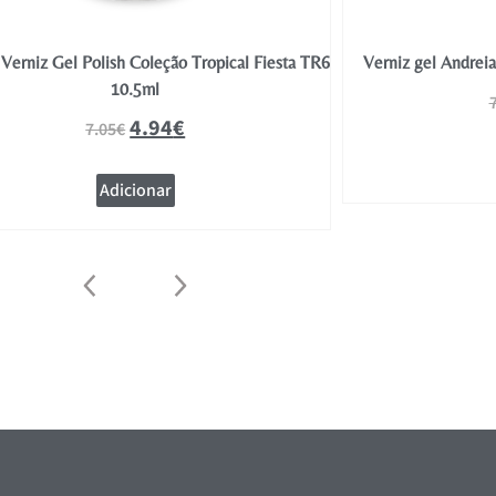
Verniz Gel Polish Coleção Tropical Fiesta TR6
Verniz gel Andrei
10.5ml
4.94
€
7.05
€
Adicionar