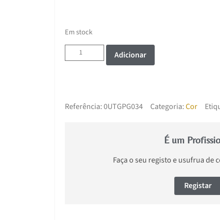
Em stock
Adicionar
Referência:
0UTGPG034
Categoria:
Cor
Etiq
É um Profissi
Faça o seu registo e usufrua de 
Registar