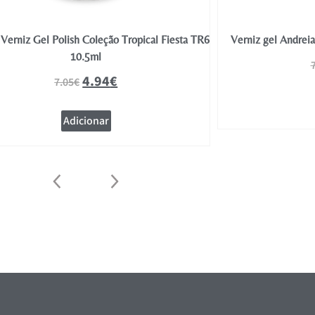
Verniz Gel Polish Coleção Tropical Fiesta TR6
Verniz gel Andrei
10.5ml
4.94
€
7.05
€
Adicionar