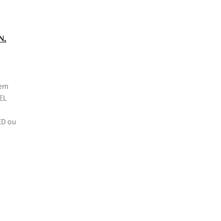
.
N
 em
GEL
ED ou