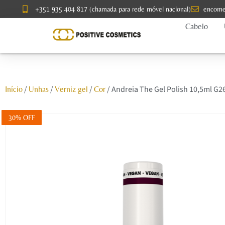
+351 935 404 817 (chamada para rede móvel nacional)
encome
Cabelo
/
/
/
/ Andreia The Gel Polish 10,5ml G2
Início
Unhas
Verniz gel
Cor
30% OFF