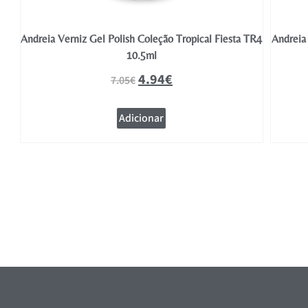
TR5
Andreia Verniz Gel Polish Coleção Tropical Fiesta TR4
Andreia 
10.5ml
4.94
€
7.05
€
Adicionar