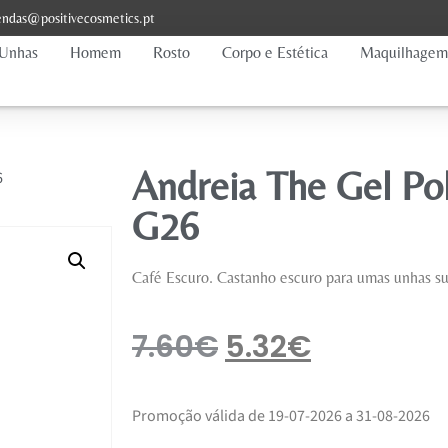
ndas@positivecosmetics.pt
Unhas
Homem
Rosto
Corpo e Estética
Maquilhagem
Andreia The Gel Po
6
G26
Café Escuro. Castanho escuro para umas unhas su
7.60
€
5.32
€
Promoção válida de 19-07-2026 a 31-08-2026