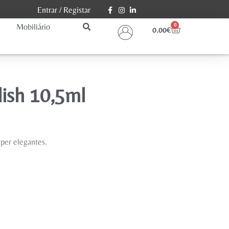
Entrar
/
Registar
Mobiliário
0
0.00
€
lish 10,5ml
per elegantes.