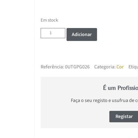
Em stock
Adicionar
Referência:
0UTGPG026
Categoria:
Cor
Etiq
É um Profissi
Faça o seu registo e usufrua de 
Registar