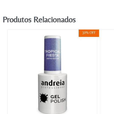
Produtos Relacionados
FF
30% OFF