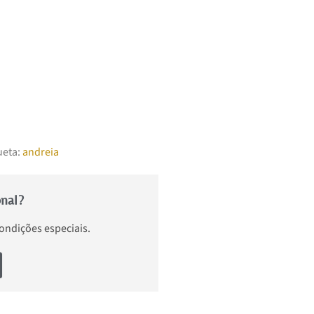
ueta:
andreia
onal?
condições especiais.