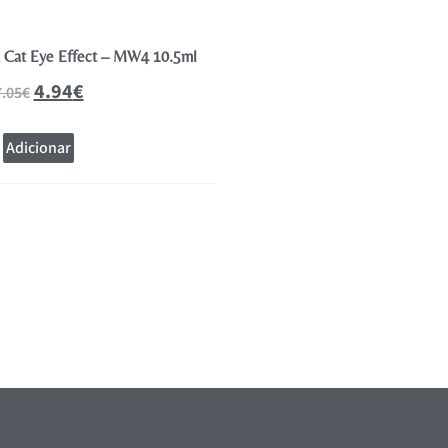
a Cat Eye Effect – MW4 10.5ml
Andreia Verniz Gel Polish Coleção
10.5ml
4.94
€
7.05
€
4.94
€
7.05
€
Adicionar
Adicionar