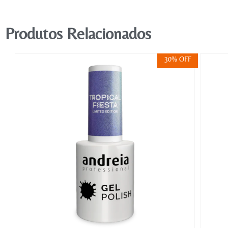
Produtos Relacionados
FF
30% OFF