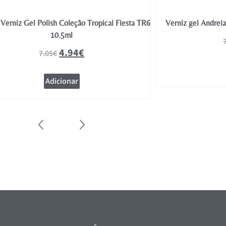
Verniz Gel Polish Coleção Tropical Fiesta TR6
Verniz gel Andrei
10.5ml
4.94
€
7.05
€
Adicionar