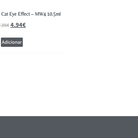
a Cat Eye Effect – MW4 10.5ml
Andreia Verniz Gel Polish Coleção
10.5ml
4.94
€
7.05
€
4.94
€
7.05
€
Adicionar
Adicionar