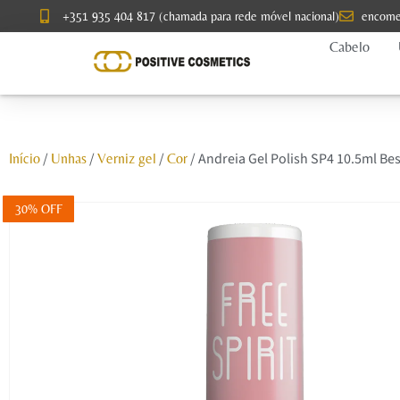
+351 935 404 817 (chamada para rede móvel nacional)
encome
Cabelo
/
/
/
/ Andreia Gel Polish SP4 10.5ml Bes
Início
Unhas
Verniz gel
Cor
30% OFF