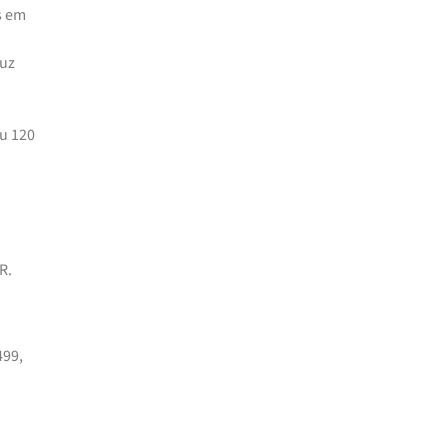
s em
luz
ou 120
R.
499,