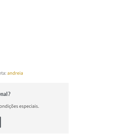
eta:
andreia
onal?
condições especiais.