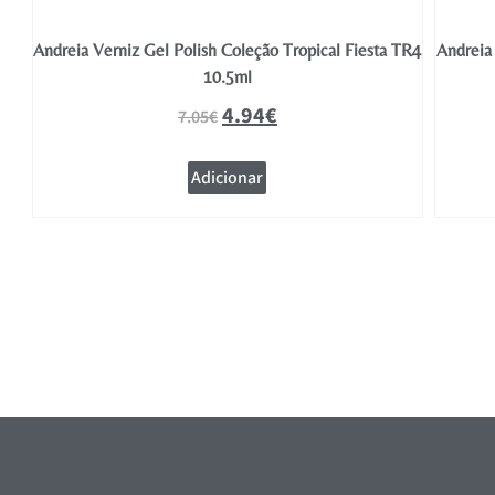
TR5
Andreia Verniz Gel Polish Coleção Tropical Fiesta TR4
Andreia 
10.5ml
4.94
€
7.05
€
Adicionar