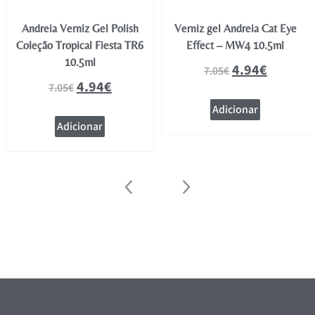
Verniz gel Andreia Cat Eye
Andreia Verniz Gel Polish
Effect – MW4 10.5ml
Coleção Tropical Fiesta TR1
10.5ml
4.94
€
7.05
€
4.94
€
7.05
€
Adicionar
Adicionar