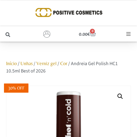
0
0.00
€
Cabelo
/
/
/
/ Andreia Gel Polish HC1
Início
Unhas
Verniz gel
Cor
Unhas
10.5ml Best of 2026
Homem
30% OFF
Rosto
Corpo e Estética
Maquilhagem