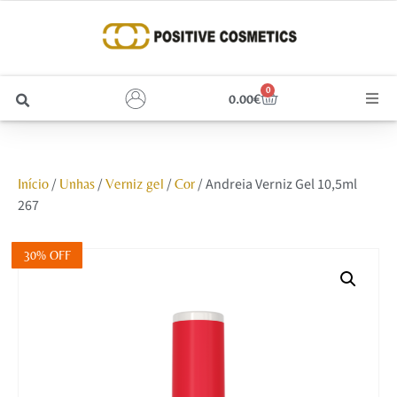
0
0.00
€
Cabelo
/
/
/
/ Andreia Verniz Gel 10,5ml
Início
Unhas
Verniz gel
Cor
Unhas
267
Homem
30% OFF
Rosto
Corpo e Estética
Maquilhagem