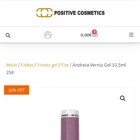
0
0.00
€
Cabelo
/
/
/
/ Andreia Verniz Gel 10,5ml
Início
Unhas
Verniz gel
Cor
Unhas
258
Homem
30% OFF
Rosto
Corpo e Estética
Maquilhagem