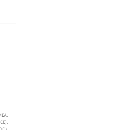
MEA,
CE),
ADO)