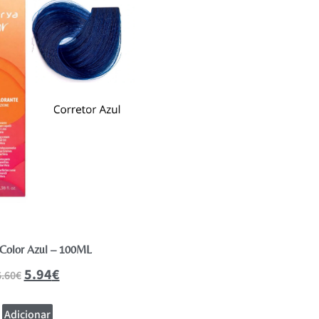
 Color Azul – 100ML
Inebrya Color Amare
5.94
€
5.94
€
6.60
€
6.60
€
Adicionar
Adicionar