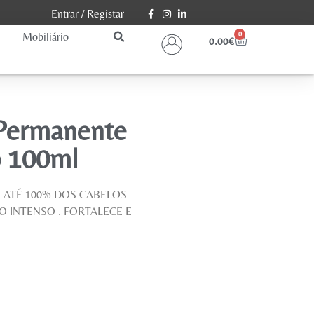
Entrar
/
Registar
Mobiliário
0
0.00
€
 Permanente
o 100ml
 ATÉ 100% DOS CABELOS
O INTENSO . FORTALECE E