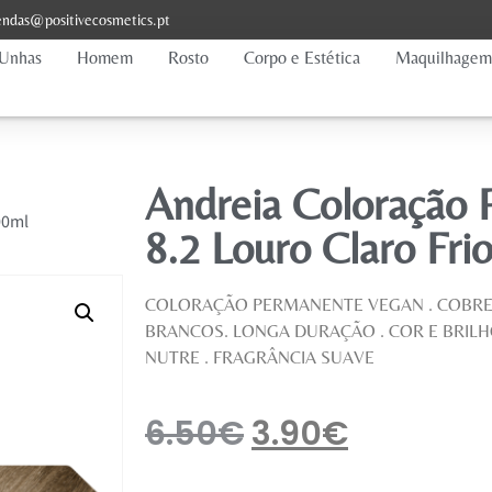
ndas@positivecosmetics.pt
Unhas
Homem
Rosto
Corpo e Estética
Maquilhagem
Andreia Coloração
00ml
8.2 Louro Claro Fri
COLORAÇÃO PERMANENTE VEGAN . COBRE
BRANCOS. LONGA DURAÇÃO . COR E BRILH
NUTRE . FRAGRÂNCIA SUAVE
6.50
€
3.90
€