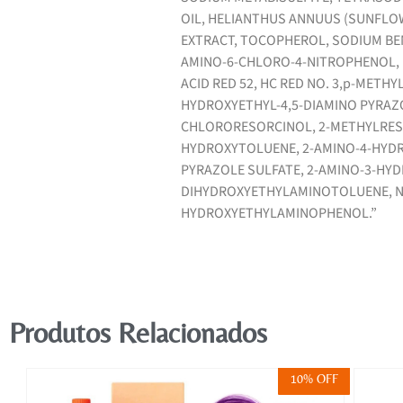
OIL, HELIANTHUS ANNUUS (SUNFLOW
EXTRACT, TOCOPHEROL, SODIUM BEN
AMINO-6-CHLORO-4-NITROPHENOL, BA
ACID RED 52, HC RED NO. 3,p-METH
HYDROXYETHYL-4,5-DIAMINO PYRAZO
CHLORORESORCINOL, 2-METHYLRES
HYDROXYTOLUENE, 2-AMINO-4-HYDR
PYRAZOLE SULFATE, 2-AMINO-3-HYD
DIHYDROXYETHYLAMINOTOLUENE, N,
HYDROXYETHYLAMINOPHENOL.”
Produtos Relacionados
FF
10% OFF