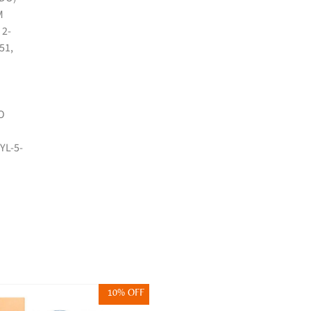
M
 2-
51,
O
YL-5-
10% OFF