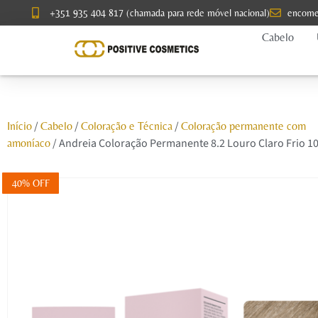
+351 935 404 817 (chamada para rede móvel nacional)
encome
Cabelo
/
/
/
Início
Cabelo
Coloração e Técnica
Coloração permanente com
/ Andreia Coloração Permanente 8.2 Louro Claro Frio 1
amoníaco
40% OFF