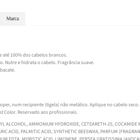
Marca
 até 100% dos cabelos brancos.
o. Nutre e hidrata o cabelo. Fragrância suave.
abacate.
per, num recipiente (tigela) não metálico. Aplique no cabelo seco.
 Color. Reservado aos profissionais.
ARYL ALCOHOL, AMMONIUM HYDROXIDE, CETEARETH-25, COCAMIDE 
IC ACID, PALMITIC ACID, SYNTHETIC BEESWAX, PARFUM (FRAGRAN
UM EDTA, MYRISTIC ACID, LIMONENE, PERSEA GRATISSIMA (AVOC