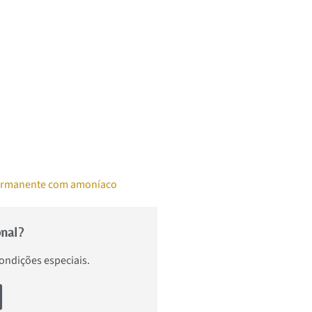
ermanente com amoníaco
onal?
condições especiais.