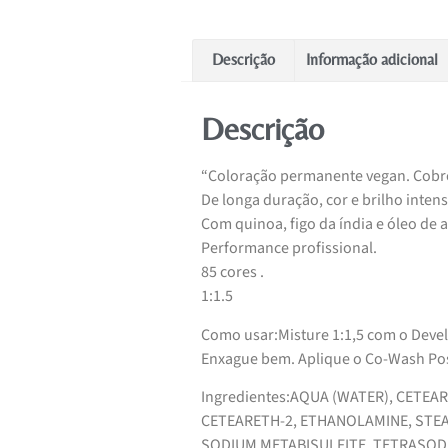
Descrição
Informação adicional
Descrição
“Coloração permanente vegan. Cobre
De longa duração, cor e brilho intens
Com quinoa, figo da índia e óleo de 
Performance profissional.
85 cores .
1:1.5
Como usar:Misture 1:1,5 com o Develo
Enxague bem. Aplique o Co-Wash Post
Ingredientes:AQUA (WATER), CETE
CETEARETH-2, ETHANOLAMINE, STEAR
SODIUM METABISULFITE, TETRASODI