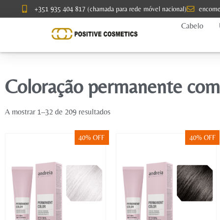
+351 935 404 817 (chamada para rede móvel nacional)
encome
Cabelo
Coloração permanente com
A mostrar 1–32 de 209 resultados
40% OFF
40% OFF