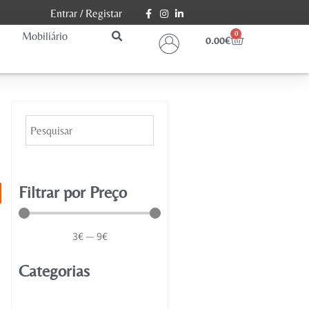
Entrar
/
Registar
Mobiliário
0
0.00
€
Filtrar por Preço
3
€
—
9
€
Categorias