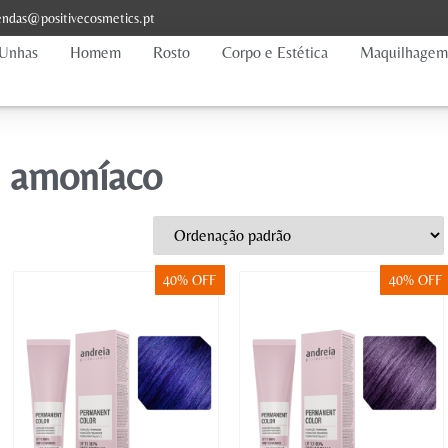
ndas@positivecosmetics.pt
Unhas
Homem
Rosto
Corpo e Estética
Maquilhagem
 amoníaco
40% OFF
40% OFF