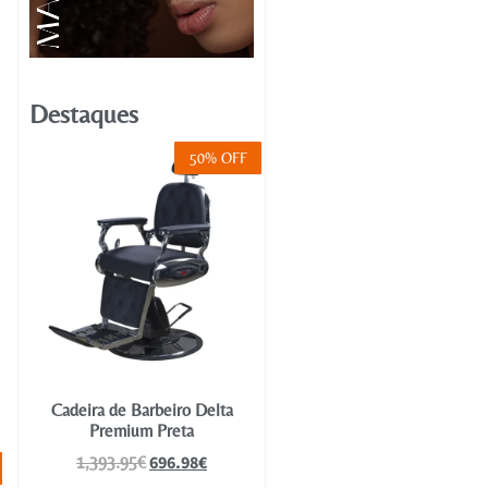
Destaques
50% OFF
Cadeira de Barbeiro Delta
Premium Preta
696.98
€
1,393.95
€