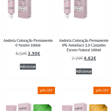
Andreia Coloração Permanente
Andreia Coloração Permanente
0 Neutro 100ml
0% Amoníaco 3.0 Castanho
Escuro Natural 100ml
3.90
€
6.50
€
4.62
€
7.70
€
Adicionar
Adicionar
40% OFF
40% OFF