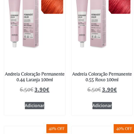
Andreia Coloração Permanente
Andreia Coloração Permanente
0.44 Laranja 100ml
0.55 Roxo 100ml
3.90
€
3.90
€
6.50
€
6.50
€
Adicionar
Adicionar
40% OFF
40% OFF