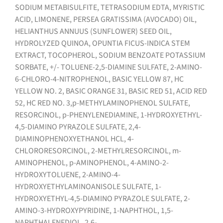
SODIUM METABISULFITE, TETRASODIUM EDTA, MYRISTIC
ACID, LIMONENE, PERSEA GRATISSIMA (AVOCADO) OIL,
HELIANTHUS ANNUUS (SUNFLOWER) SEED OIL,
HYDROLYZED QUINOA, OPUNTIA FICUS-INDICA STEM
EXTRACT, TOCOPHEROL, SODIUM BENZOATE POTASSIUM
SORBATE, +/- TOLUENE-2,5-DIAMINE SULFATE, 2-AMINO-
6-CHLORO-4-NITROPHENOL, BASIC YELLOW 87, HC
YELLOW NO. 2, BASIC ORANGE 31, BASIC RED 51, ACID RED
52, HC RED NO. 3,p-METHYLAMINOPHENOL SULFATE,
RESORCINOL, p-PHENYLENEDIAMINE, 1-HYDROXYETHYL-
4,5-DIAMINO PYRAZOLE SULFATE, 2,4-
DIAMINOPHENOXYETHANOL HCL, 4-
CHLORORESORCINOL, 2-METHYLRESORCINOL, m-
AMINOPHENOL, p-AMINOPHENOL, 4-AMINO-2-
HYDROXYTOLUENE, 2-AMINO-4-
HYDROXYETHYLAMINOANISOLE SULFATE, 1-
HYDROXYETHYL-4,5-DIAMINO PYRAZOLE SULFATE, 2-
AMINO-3-HYDROXYPYRIDINE, 1-NAPHTHOL, 1,5-
NAPHTHALENEDIOL, 2,6-