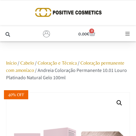
0
0.00
€
Cabelo
/
/
/
Início
Cabelo
Coloração e Técnica
Coloração permanente
Unhas
/ Andreia Coloração Permanente 10.01 Louro
com amoníaco
Platinado Natural Gelo 100ml
Homem
40% OFF
Rosto
Corpo e Estética
Maquilhagem