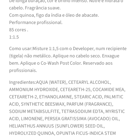
De longa duração, cor e brilho intenso. Nutre e hidrata o
cabelo. Fragrância suave.
Com quinoa, figo da índia e óleo de abacate.
Performance profissional.
85 cores .
1:1.5
Como usar:Misture 1:1,5 com o Developer, num recipiente
(tigela) não metálico. Aplique no cabelo seco. Enxague
bem. Aplique o Co-Wash Post Color. Reservado aos
profissionais.
Ingredientes:AQUA (WATER), CETEARYL ALCOHOL,
AMMONIUM HYDROXIDE, CETEARETH-25, COCAMIDE MEA,
CETEARETH-2, ETHANOLAMINE, STEARIC ACID, PALMITIC
ACID, SYNTHETIC BEESWAX, PARFUM (FRAGRANCE),
SODIUM METABISULFITE, TETRASODIUM EDTA, MYRISTIC
ACID, LIMONENE, PERSEA GRATISSIMA (AVOCADO) OIL,
HELIANTHUS ANNUUS (SUNFLOWER) SEED OIL,
HYDROLYZED QUINOA, OPUNTIA FICUS-INDICA STEM