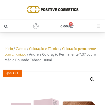
0
0.00
€
Cabelo
/
/
/
Início
Cabelo
Coloração e Técnica
Coloração permanente
Unhas
/ Andreia Coloração Permanente 7.37 Louro
com amoníaco
Médio Dourado Tabaco 100ml
Homem
40% OFF
Rosto
Corpo e Estética
Maquilhagem