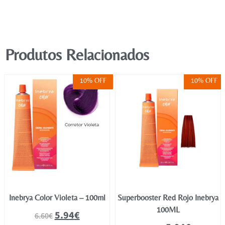
Produtos Relacionados
10% OFF
10% OFF
Inebrya Color Violeta – 100ml
Superbooster Red Rojo Inebrya
100ML
5.94
€
6.60
€